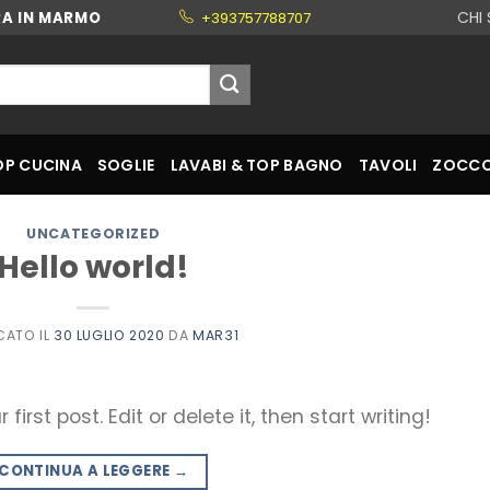
CHI
RA IN MARMO
+393757788707
OP CUCINA
SOGLIE
LAVABI & TOP BAGNO
TAVOLI
ZOCCO
UNCATEGORIZED
Hello world!
CATO IL
30 LUGLIO 2020
DA
MAR31
irst post. Edit or delete it, then start writing!
CONTINUA A LEGGERE
→