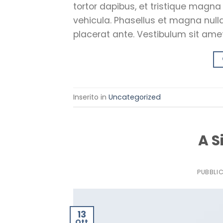
tortor dapibus, et tristique magna
vehicula. Phasellus et magna nulla.
placerat ante. Vestibulum sit amet
Inserito in
Uncategorized
A S
PUBBLI
13
Ott