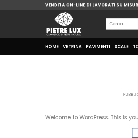
Skip
VENDITA ON-LINE DI LAVORATI SU MISU
to
content
Cerca:
HOME
VETRINA
PAVIMENTI
SCALE
T
PUBBLI
Welcome to WordPress. This is your f