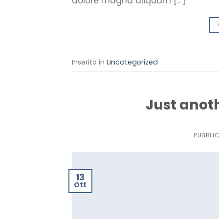
dolore magna aliquam […]
Inserito in
Uncategorized
Just anoth
PUBBLI
13
Ott