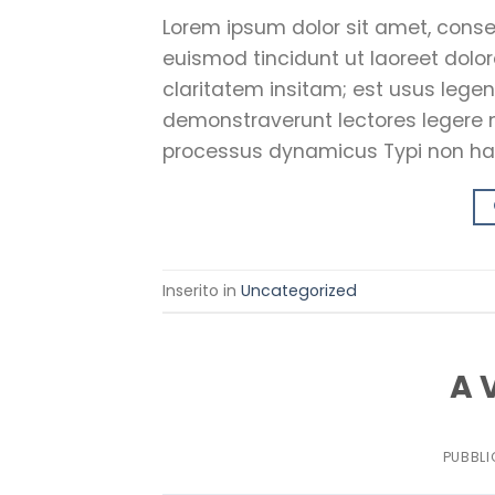
Lorem ipsum dolor sit amet, cons
euismod tincidunt ut laoreet dol
claritatem insitam; est usus legent
demonstraverunt lectores legere me
processus dynamicus Typi non hab
Inserito in
Uncategorized
A 
PUBBLI