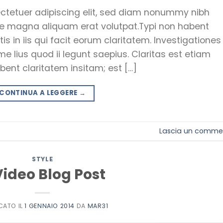
ectetuer adipiscing elit, sed diam nonummy nibh
ore magna aliquam erat volutpat.Typi non habent
is in iis qui facit eorum claritatem. Investigationes
 lius quod ii legunt saepius. Claritas est etiam
ent claritatem insitam; est […]
CONTINUA A LEGGERE
→
Lascia un comme
STYLE
Video Blog Post
CATO IL
1 GENNAIO 2014
DA
MAR31