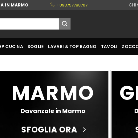
CHI
RA IN MARMO
+393757788707
OP CUCINA
SOGLIE
LAVABI & TOP BAGNO
TAVOLI
ZOCCO
MARMO
G
Davanzale in Marmo
D
SFOGLIA ORA