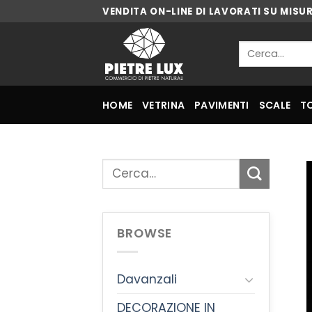
Skip
VENDITA ON-LINE DI LAVORATI SU MISU
to
content
Cerca:
HOME
VETRINA
PAVIMENTI
SCALE
T
Cerca:
BROWSE
Davanzali
DECORAZIONE IN