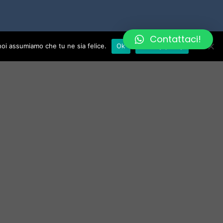
Contattaci!
 noi assumiamo che tu ne sia felice.
Ok
Privacy policy
ER
cevere notifiche molto importante ricevi un
bito e info sui lanci di prodotti, offerte
 aziendali.
PRIVACY & COOKIES