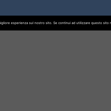
igliore esperienza sul nostro sito. Se continui ad utilizzare questo sito
NEWSLETT
 MIO ACCOUNT
AZIENDA
Iscriviti per ri
My orders
About us
sconto del 5% su
My account
Contact
speciali e novità
Logout
D
969