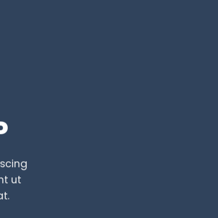
P
iscing
t ut
t.