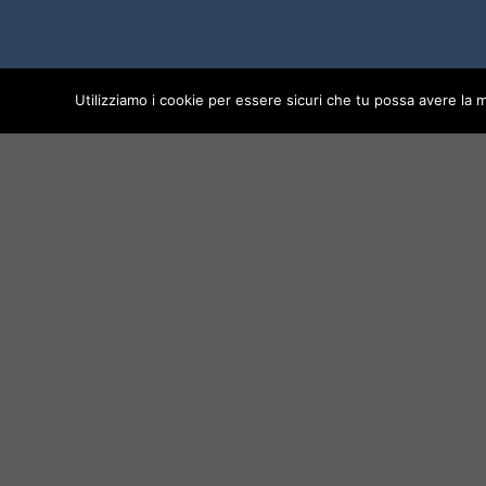
Utilizziamo i cookie per essere sicuri che tu possa avere la m
PERCHÉ MARMO STORE
IL
Un'azienda specializzata nella
realizzazione e fornitura di tutti i
tipi di pietre, il maggior parte
delle pietre vengono prodotti
nei nostri cave
per tale motivo
possiamo garantire un prezzo
imbattibile, buon acquisto.
© 2026 MARMO STORE - PIETRELUX BRAN
REA: MI-2522239 - P.IVA: 10305260