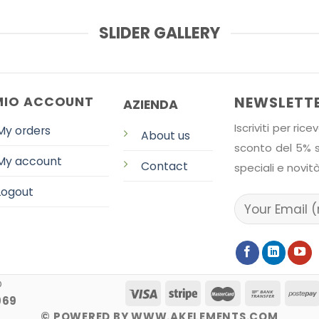
SLIDER GALLERY
NEWSLETT
 MIO ACCOUNT
AZIENDA
Iscriviti per ri
My orders
About us
sconto del 5% su
My account
Contact
speciali e novità
Logout
D
969
© POWERED BY WWW.AKELEMENTS.COM