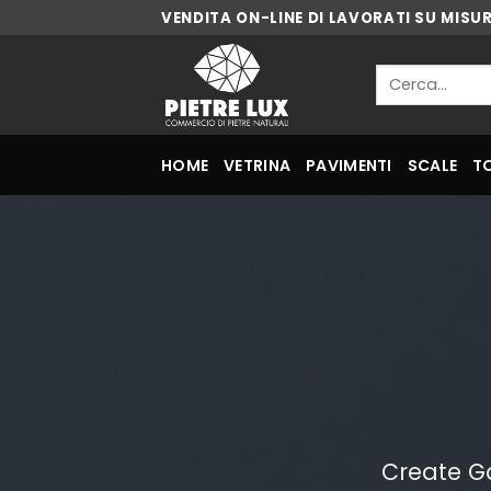
Skip
VENDITA ON-LINE DI LAVORATI SU MISU
to
content
Cerca:
HOME
VETRINA
PAVIMENTI
SCALE
T
Create G