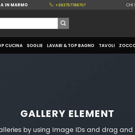
CHI
RA IN MARMO
+393757788707
OP CUCINA
SOGLIE
LAVABI & TOP BAGNO
TAVOLI
ZOCCO
GALLERY ELEMENT
alleries by using Image IDs and drag and 