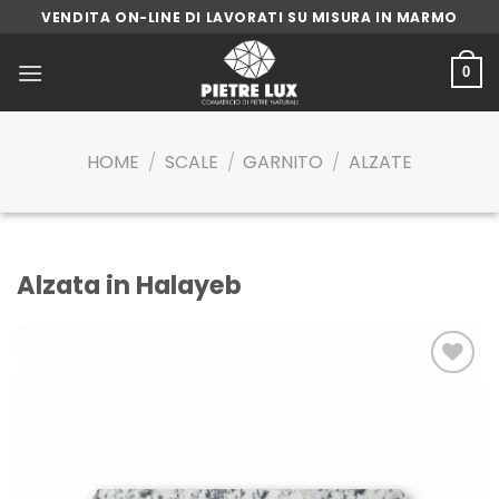
Skip
VENDITA ON-LINE DI LAVORATI SU MISURA IN MARMO
to
content
0
HOME
/
SCALE
/
GARNITO
/
ALZATE
Alzata in Halayeb
Aggiungi
alla lista
dei
desideri