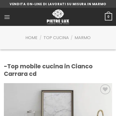
Skip
VENDITA ON-LINE DI LAVORATI SU MISURA IN MARMO
to
content
0
HOME
/
TOP CUCINA
/
MARMO
-Top mobile cucina in Cianco
Carrara cd
Aggiungi
alla lista
dei