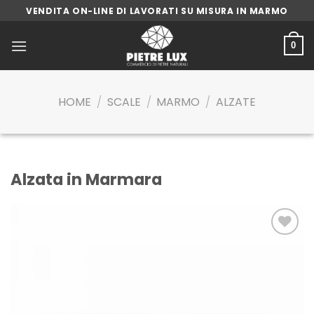
Skip
VENDITA ON-LINE DI LAVORATI SU MISURA IN MARMO
to
content
0
HOME
/
SCALE
/
MARMO
/
ALZATE
Alzata in Marmara
Aggiungi
alla lista
dei
desideri