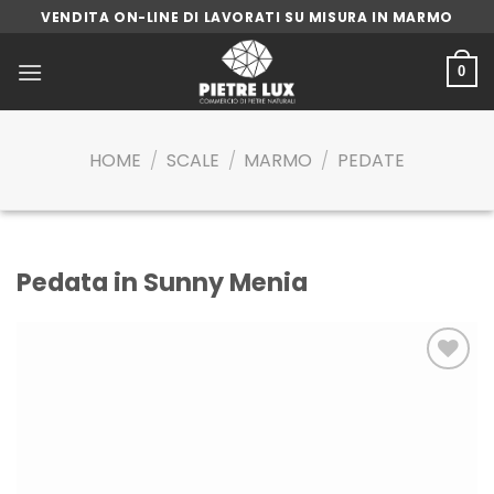
Skip
VENDITA ON-LINE DI LAVORATI SU MISURA IN MARMO
to
content
0
HOME
/
SCALE
/
MARMO
/
PEDATE
Pedata in Sunny Menia
Aggiungi
alla lista
dei
desideri