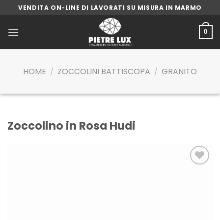
Skip
VENDITA ON-LINE DI LAVORATI SU MISURA IN MARMO
to
content
0
HOME
/
ZOCCOLINI BATTISCOPA
/
GRANITO
Zoccolino in Rosa Hudi
Aggiungi
alla lista
dei
desideri