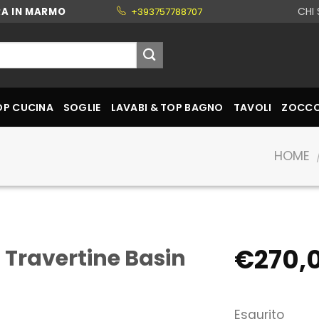
CHI
RA IN MARMO
+393757788707
OP CUCINA
SOGLIE
LAVABI & TOP BAGNO
TAVOLI
ZOCCO
HOME
€
270,
 Travertine Basin
Esaurito