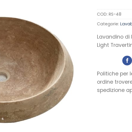
COD:
RS-48
Aggiungi
alla lista
Categorie:
Lava
dei
desideri
Lavandino di
Light Travert
Politiche per 
ordine trover
spedizione app