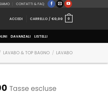
 SIAMO
CONTATTI & FAQ
ACCEDI
CARRELLO /
€
0,00
0
LINI
DAVANZALI
LISTELLI
/
LAVABO & TOP BAGNO
/
LAVABO
00
Tasse escluse