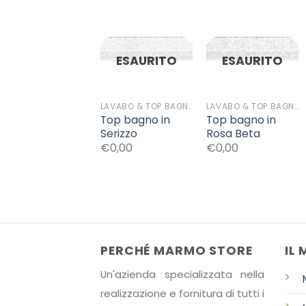
Aggiungi
Aggiungi
ESAURITO
ESAURITO
alla lista
alla lista
dei
dei
desideri
desideri
LAVABO & TOP BAGNO
LAVABO & TOP BAGNO
Top bagno in
Top bagno in
Serizzo
Rosa Beta
€0,00
€0,00
PERCHÉ MARMO STORE
IL
Un'azienda specializzata nella
realizzazione e fornitura di tutti i