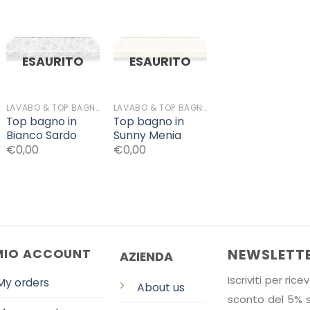
Aggiungi
Aggiungi
ESAURITO
ESAURITO
alla lista
alla lista
dei
dei
desideri
desideri
LAVABO & TOP BAGNO
LAVABO & TOP BAGNO
Top bagno in
Top bagno in
Bianco Sardo
Sunny Menia
€0,00
€0,00
NEWSLETT
 MIO ACCOUNT
AZIENDA
Iscriviti per ri
My orders
About us
sconto del 5% su