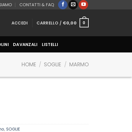
 SIAMO
CONTATTI & FAQ
ACCEDI
CARRELLO /
€
0,00
0
LINI
DAVANZALI
LISTELLI
HOME
/
SOGLIE
/
MARMO
mo
,
SOGLIE