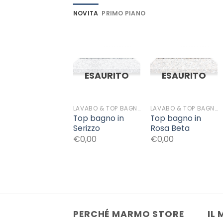
NOVITA
PRIMO PIANO
Aggiungi
Aggiungi
ESAURITO
ESAURITO
alla lista
alla lista
dei
dei
desideri
desideri
LAVABO & TOP BAGNO
LAVABO & TOP BAGNO
Top bagno in
Top bagno in
Serizzo
Rosa Beta
€0,00
€0,00
PERCHÉ MARMO STORE
IL