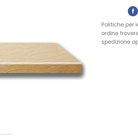
Aggiungi
alla lista
Politiche per 
dei
ordine trover
desideri
spedizione app