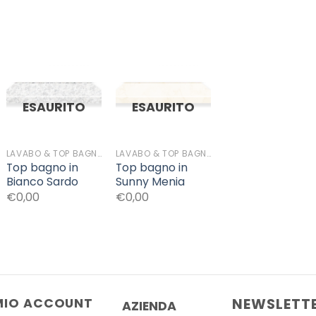
Aggiungi
Aggiungi
ESAURITO
ESAURITO
alla lista
alla lista
dei
dei
desideri
desideri
LAVABO & TOP BAGNO
LAVABO & TOP BAGNO
Top bagno in
Top bagno in
Bianco Sardo
Sunny Menia
€0,00
€0,00
NEWSLETT
 MIO ACCOUNT
AZIENDA