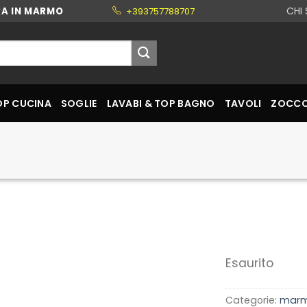
CHI
RA IN MARMO
+393757788707
OP CUCINA
SOGLIE
LAVABI & TOP BAGNO
TAVOLI
ZOCCO
Esaurito
Categorie:
mar