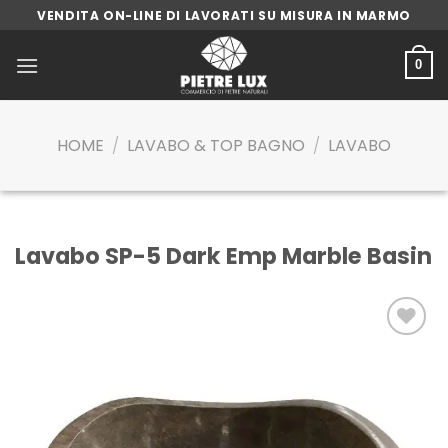
Skip
VENDITA ON-LINE DI LAVORATI SU MISURA IN MARMO
to
content
0
HOME
/
LAVABO & TOP BAGNO
/
LAVABO
Lavabo SP-5 Dark Emp Marble Basin
Aggiungi
alla lista
dei
desideri