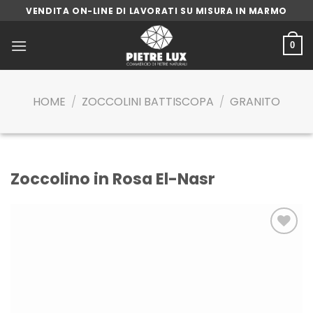
Skip
VENDITA ON-LINE DI LAVORATI SU MISURA IN MARMO
to
content
0
HOME
/
ZOCCOLINI BATTISCOPA
/
GRANITO
Zoccolino in Rosa El-Nasr
Aggiungi
alla lista
dei
desideri